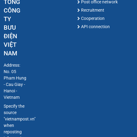
TỔNG
Post office network
CÔNG
Recruitment
TY
Cooperation
BƯU
API connection
ĐIỆN
VIỆT
NAM
Address:
No. 05
Pham Hung
- Cau Giay -
Hanoi -
Vietnam
Specify the
source
"vietnampost.vn"
when
reposting