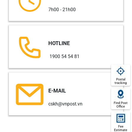
7h00 - 21h00
HOTLINE
1900 54 54 81
Postal
tracking
E-MAIL
Find Post
cskh@vnpost.vn
Office
Fee
Estimate