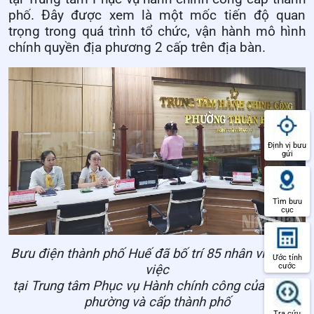
phố. Đây được xem là một mốc tiến độ quan
trọng trong quá trình tổ chức, vận hành mô hình
chính quyền địa phương 2 cấp trên địa bàn.
Định vị bưu
gửi
Tìm bưu
cục
Bưu điện thành phố Huế đã bố trí 85 nhân viên làm
Ước tính
cước
việc
tại Trung tâm Phục vụ Hành chính công của 40 xã,
phường và cấp thành phố
Tra cứu