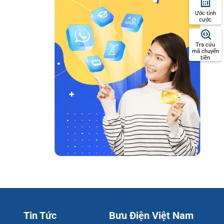
Ước tính
cước
Tra cứu
mã chuyển
tiền
Tin Tức
Bưu Điện Việt Nam