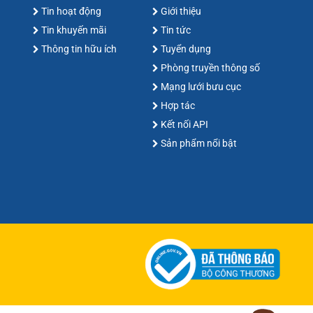
Tin hoạt động
Giới thiệu
Tin khuyến mãi
Tin tức
Thông tin hữu ích
Tuyển dụng
Phòng truyền thông số
Mạng lưới bưu cục
Hợp tác
Kết nối API
Sản phẩm nổi bật