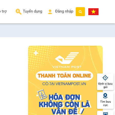
 trợ
Tuyển dụng
Đăng nhập
Định vị bưu
gửi
Tìm bưu
cục