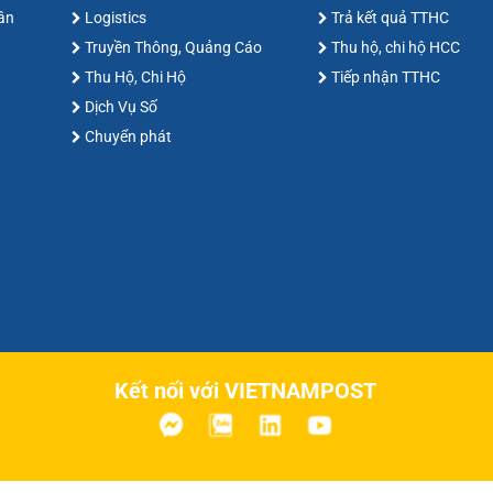
hân
Logistics
Trả kết quả TTHC
Truyền Thông, Quảng Cáo
Thu hộ, chi hộ HCC
Thu Hộ, Chi Hộ
Tiếp nhận TTHC
Dịch Vụ Số
Chuyển phát
Kết nối với VIETNAMPOST