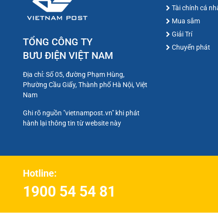
Tài chính cá n
Mua sắm
Giải Trí
TỔNG CÔNG TY
Chuyển phát
BƯU ĐIỆN VIỆT NAM
Địa chỉ: Số 05, đường Phạm Hùng,
Phường Cầu Giấy, Thành phố Hà Nội, Việt
Nam
Ghi rõ nguồn "vietnampost.vn" khi phát
hành lại thông tin từ website này
Hotline:
1900 54 54 81