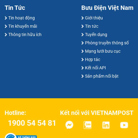
Tin Tức
Bưu Điện Việt Nam
Tin hoạt động
Giới thiệu
Tin khuyến mãi
Tin tức
Thông tin hữu ích
Tuyển dụng
Phòng truyền thông số
Mạng lưới bưu cục
Hợp tác
Kết nối API
Sản phẩm nổi bật
Kết nối với VIETNAMPOST
Hotline:
1900 54 54 81