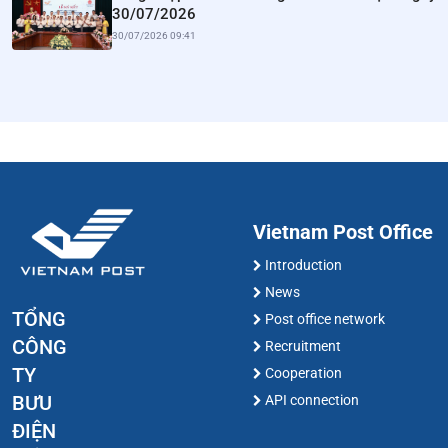
30/07/2026
30/07/2026 09:41
Vietnam Post Office
Introduction
News
TỔNG
Post office network
CÔNG
Recruitment
TY
Cooperation
BƯU
API connection
ĐIỆN