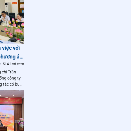
việc với
phương án
514 lượt xem
nh
 chí Trần
ổng công ty
g tác có buổi
n khai mô hình
ất kinh doanh.