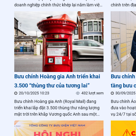
doanh nghiệp chính thức khép lại năm làm việc,
chính trên đị
chuẩn bị cho kỳ nghỉ dài ngày. Thế nhưng tại
quy định phá
các trung tâm khai thác, bưu cục và trên từng
vụ, an toàn 
tuyến phát, nhịp làm việc của Bưu điện Việt
quyền lợi của
Nam vẫn khẩn trương, liên tục, không ngơi
nghỉ.
Bưu chính Hoàng gia Anh triển khai
Bưu chính 
3.500 “thùng thư của tương lai”
tầng bưu 
20/10/2025 10:23
432 lượt xem
30/09/2025
Bưu chính Hoàng gia Anh (Royal Mail) đang
Bưu chính Áo
triển khai lắp đặt 3.500 thùng thư năng lượng
đưa vào hoạt
mặt trời trên khắp Vương quốc Anh sau một
vụ 24/7 tại s
đợt thử nghiệm thành công vào đầu năm nay,
Vienna.
khi công ty tiếp tục tìm cách giúp cho việc gửi,
trả và nhận bưu kiện trở nên thuận tiện hơn cho