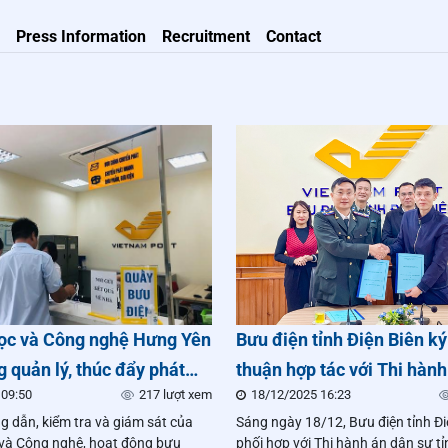
Press Information
Recruitment
Contact
ọc và Công nghệ Hưng Yên
Bưu điện tỉnh Điện Biên k
 quản lý, thúc đẩy phát
thuận hợp tác với Thi hành
 09:50
217 lượt xem
18/12/2025 16:23
 vụ bưu chính, đóng góp
tỉnh
g dẫn, kiểm tra và giám sát của
Sáng ngày 18/12, Bưu điện tỉnh Đi
vào ngân sách địa phương
và Công nghệ, hoạt động bưu
phối hợp với Thi hành án dân sự tỉ