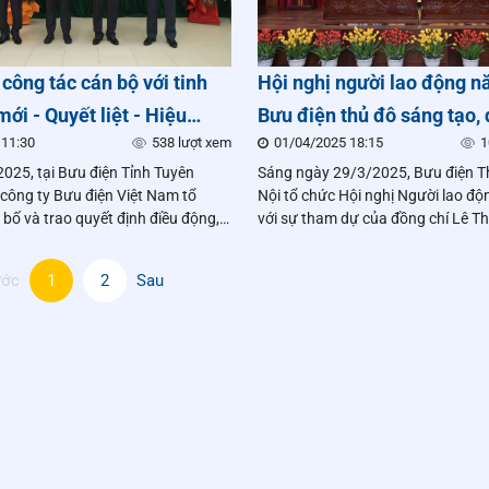
 công tác cán bộ với tinh
Hội nghị người lao động 
mới - Quyết liệt - Hiệu
Bưu điện thủ đô sáng tạo, 
 11:30
538 lượt xem
01/04/2025 18:15
1
quyết thắng
025, tại Bưu điện Tỉnh Tuyên
Sáng ngày 29/3/2025, Bưu điện 
công ty Bưu điện Việt Nam tổ
Nội tổ chức Hội nghị Người lao đ
bố và trao quyết định điều động,
với sự tham dự của đồng chí Lê Th
 bộ lãnh đạo chủ chốt. Đây không
Chủ tịch Công đoàn Tổng công ty 
ộng kiện toàn tổ chức, mà còn thể
Nam.
ước
1
2
Sau
 điểm chỉ đạo xuyên suốt của Tổng
 chuyển - Kế thừa - Phát triển, gắn
hành động: Đổi mới - Quyết liệt -