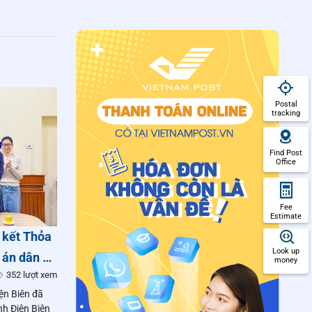
Postal
tracking
Find Post
Office
Fee
Estimate
ý kết Thỏa
Look up
 án dân sự
money
352 lượt xem
ện Biên đã
nh Điện Biên