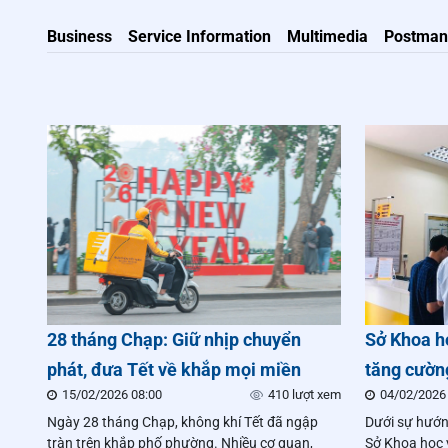
Business
Service Information
Multimedia
Postman
28 tháng Chạp: Giữ nhịp chuyển
Sở Khoa h
phát, đưa Tết về khắp mọi miền
tăng cường
15/02/2026 08:00
410 lượt xem
04/02/2026
triển dịch
Ngày 28 tháng Chạp, không khí Tết đã ngập
Dưới sự hướn
tích cực 
tràn trên khắp phố phường. Nhiều cơ quan,
Sở Khoa học 