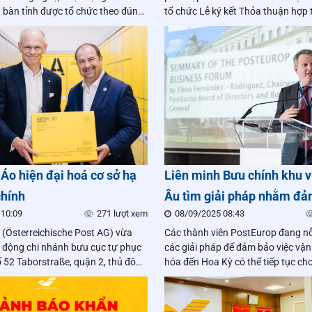
a bàn tỉnh được tổ chức theo đúng
tổ chức Lễ ký kết Thỏa thuận hợp 
p luật, bảo đảm chất lượng dịch
đơn vị.
mạng bưu chính công cộng và
 người sử dụng dịch vụ.
Áo hiện đại hoá cơ sở hạ
Liên minh Bưu chính khu 
chính
Âu tìm giải pháp nhằm đả
 10:09
271 lượt xem
08/09/2025 08:43
tiếp tục vận chuyển hàng 
 (Österreichische Post AG) vừa
Các thành viên PostEurop đang nỗ
đến Mỹ
 động chi nhánh bưu cục tự phục
các giải pháp để đảm bảo việc vậ
ố 52 Taborstraße, quận 2, thủ đô
hóa đến Hoa Kỳ có thể tiếp tục ch
hàng doanh nghiệp và cá nhân, đồ
nhắc đến tầm quan trọng của việ
trì dịch vụ bưu chính toàn cầu.