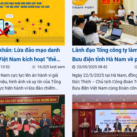
khẩn: Lừa đảo mạo danh
Lãnh đạo Tổng công ty làm 
Việt Nam kích hoạt “thẻ
Bưu điện tỉnh Hà Nam về 
 13:52
16.025 lượt xem
23/05/2025 08:42
nhằm chiếm đoạt tài sản
tổ chức sản xuất kinh doa
 Nam cực lực lên án hành vi giả
Ngày 22/5/2025 tại Hà Nam, đồng
iệu, hình ảnh và uy tín của Tổng
Đức Thích – Chủ tịch Công đoàn T
ực hiện hành vi lừa đảo chiếm
Bưu điện Việt Nam cùng Đoàn côn
, gây hoang mang dư luận và làm
làm việc với Bưu điện tỉnh về triể
m trọng đến niềm tin của người
đổi mới tổ chức quản lý và sản xu