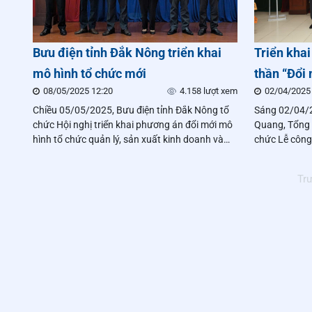
Bưu điện tỉnh Đắk Nông triển khai
Triển khai
mô hình tổ chức mới
thần “Đổi 
08/05/2025 12:20
4.158 lượt xem
02/04/2025
quả”
Chiều 05/05/2025, Bưu điện tỉnh Đắk Nông tổ
Sáng 02/04/2
chức Hội nghị triển khai phương án đổi mới mô
Quang, Tổng 
hình tổ chức quản lý, sản xuất kinh doanh và
chức Lễ công 
công bố các quyết định liên quan đến công tác
bổ nhiệm cán
cán bộ. Đây là bước đi quan trọng trong lộ trình
chỉ là hoạt đ
Tr
tái cấu trúc nhằm nâng cao hiệu quả hoạt động
hiện rõ quan
của đơn vị.
công ty: Luân
với tinh thần 
Hiệu quả.