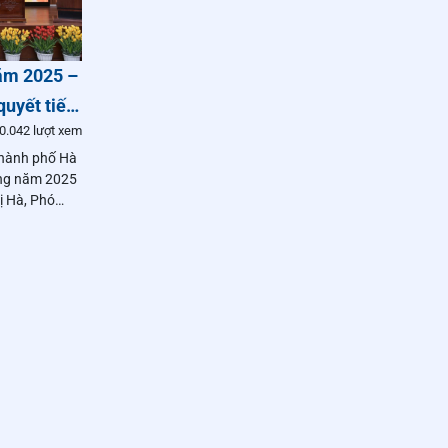
năm 2025 –
quyết tiến,
0.042 lượt xem
Thành phố Hà
ộng năm 2025
ị Hà, Phó
Bưu điện Việt