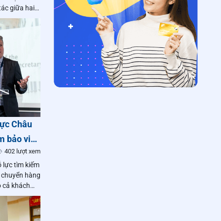
tác giữa hai
vực Châu
m bảo việc
402 lượt xem
bưu chính
 lực tìm kiếm
n chuyển hàng
o cả khách
ng thời cân
c đảm bảo duy