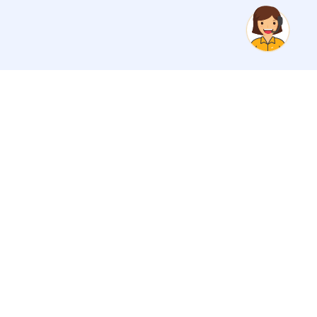
Contact Information
e
Support hotline
1900545481