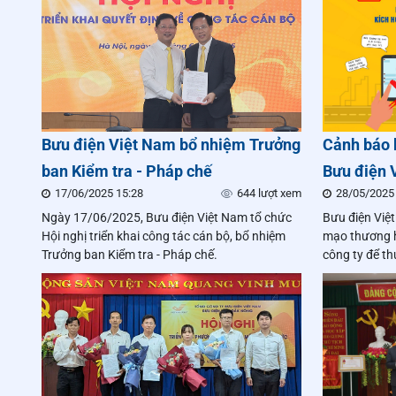
khách hàng.
Bưu điện Việt Nam bổ nhiệm Trưởng
Cảnh báo 
ban Kiểm tra - Pháp chế
Bưu điện 
17/06/2025 15:28
644 lượt xem
28/05/2025
hội viên” 
Ngày 17/06/2025, Bưu điện Việt Nam tổ chức
Bưu điện Việt
Hội nghị triển khai công tác cán bộ, bổ nhiệm
mạo thương h
Trưởng ban Kiểm tra - Pháp chế.
công ty để th
đoạt tài sản
tổn hại nghiê
tiêu dùng.