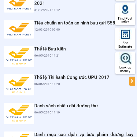
2021
31/12/2021 11:12
Find Post
Office
Tiêu chuẩn an toàn an ninh bưu gửi S58 - S59
12/03/2019 09:00
Fee
Estimate
Thể lệ Bưu kiện
06/05/2016 11:21
Look up
money
Thể lệ Thi hành Công ước UPU 2017
06/05/2016 11:20
Danh sách chiều dài đường thư
06/05/2016 11:19
Danh mục các dịch vụ bưu phẩm đường bay