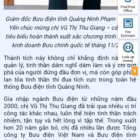
Find Post
Office
Giám đốc Bưu điện tỉnh Quảng Ninh Phạm Thị Hải
Yến chúc mừng chị Vũ Thị Thu Giang – cá nhân
Fee
tiêu biểu hoàn thành xuất sắc chương trình thi đua
Estimate
kinh doanh Bưu chính quốc tế tháng 11/2025
Thành tích này không chỉ khẳng định năng lực
Look up
money
quản lý, tinh thần dám nghĩ dám làm và ý chí bứt
phá của người đứng đầu đơn vị, mà còn góp phần
lan tỏa tinh thần thi đua tích cực trong toàn hệ
thống Bưu điện tỉnh Quảng Ninh.
Gia nhập ngành Bưu điện từ những năm đầu
2000, chị Vũ Thị Thu Giang đã trải qua nhiều vị trí
công tác khác nhau, luôn thể hiện tinh thần trách
nhiệm, tận tụy và hết lòng vì tập thể. Trong suốt
hơn 20 năm gắn bó, chị đã nhiều lần được Tổng
công ty Bưu điện Việt Nam và Bưu điện tỉnh