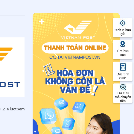
Định vị bưu
gửi
Tìm bưu
cục
Ước tính
cước
Tra cứu
mã chuyển
tiền
1.216 lượt xem