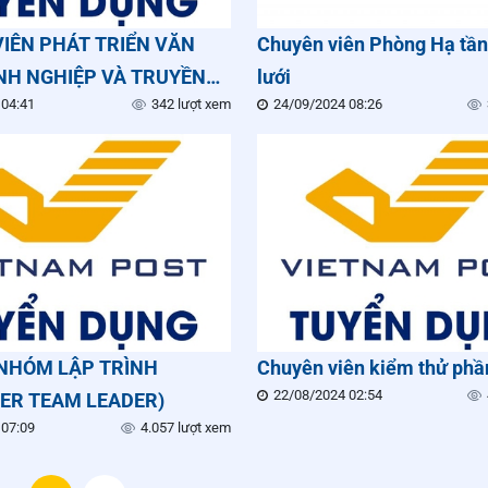
IÊN PHÁT TRIỂN VĂN
Chuyên viên Phòng Hạ tầ
NH NGHIỆP VÀ TRUYỀN
lưới
 04:41
342 lượt xem
24/09/2024 08:26
HÂN SỰ
NHÓM LẬP TRÌNH
Chuyên viên kiểm thử ph
22/08/2024 02:54
ER TEAM LEADER)
 07:09
4.057 lượt xem