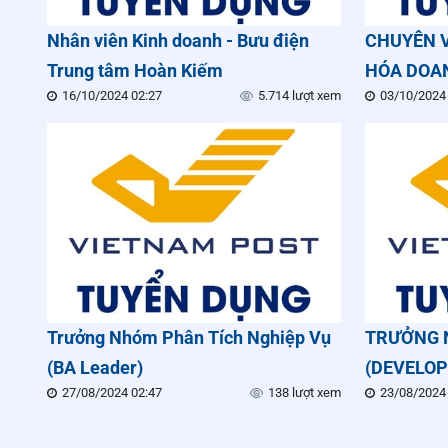
Nhân viên Kinh doanh - Bưu điện
CHUYÊN V
Trung tâm Hoàn Kiếm
HÓA DOA
16/10/2024 02:27
5.714 lượt xem
03/10/2024
THÔNG N
Trưởng Nhóm Phân Tích Nghiệp Vụ
TRƯỞNG 
(BA Leader)
(DEVELOP
27/08/2024 02:47
138 lượt xem
23/08/2024