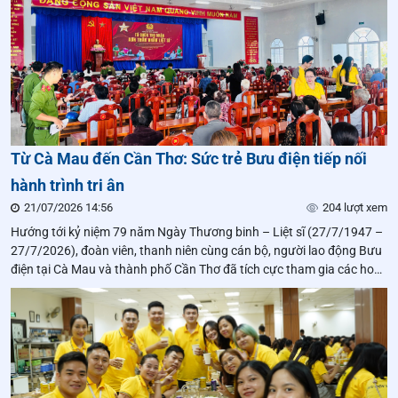
Từ Cà Mau đến Cần Thơ: Sức trẻ Bưu điện tiếp nối
hành trình tri ân
21/07/2026 14:56
204 lượt xem
Hướng tới kỷ niệm 79 năm Ngày Thương binh – Liệt sĩ (27/7/1947 –
27/7/2026), đoàn viên, thanh niên cùng cán bộ, người lao động Bưu
điện tại Cà Mau và thành phố Cần Thơ đã tích cực tham gia các hoạt
động hỗ trợ tại điểm thu nhận mẫu sinh phẩm ADN thân nhân liệt sĩ,
góp phần lan tỏa đạo lý