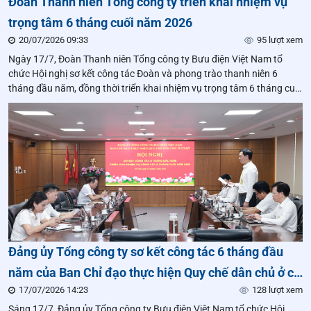
Đoàn Thanh niên Tổng công ty triển khai nhiệm vụ
trọng tâm 6 tháng cuối năm 2026
20/07/2026 09:33
95 lượt xem
Ngày 17/7, Đoàn Thanh niên Tổng công ty Bưu điện Việt Nam tổ
chức Hội nghị sơ kết công tác Đoàn và phong trào thanh niên 6
tháng đầu năm, đồng thời triển khai nhiệm vụ trọng tâm 6 tháng cuối
năm 2026.
Đảng ủy Tổng công ty sơ kết công tác 6 tháng đầu
năm của Ban Chỉ đạo thực hiện Quy chế dân chủ ở cơ
17/07/2026 14:23
128 lượt xem
sở và Ban Chỉ đạo 35
Sáng 17/7, Đảng ủy Tổng công ty Bưu điện Việt Nam tổ chức Hội