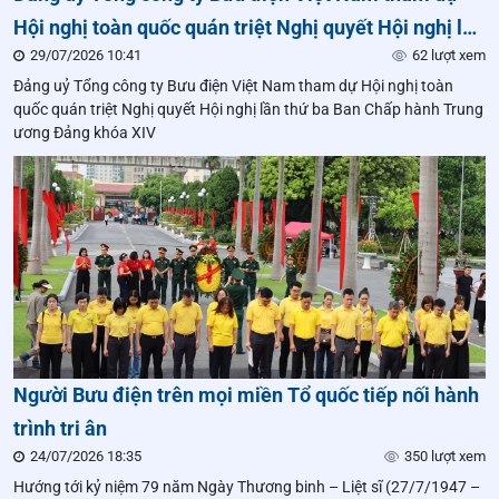
Hội nghị toàn quốc quán triệt Nghị quyết Hội nghị lần
29/07/2026 10:41
62 lượt xem
thứ ba Ban Chấp hành Trung ương Đảng khóa XIV
Đảng uỷ Tổng công ty Bưu điện Việt Nam tham dự Hội nghị toàn
quốc quán triệt Nghị quyết Hội nghị lần thứ ba Ban Chấp hành Trung
ương Đảng khóa XIV
Người Bưu điện trên mọi miền Tổ quốc tiếp nối hành
trình tri ân
24/07/2026 18:35
350 lượt xem
Hướng tới kỷ niệm 79 năm Ngày Thương binh – Liệt sĩ (27/7/1947 –