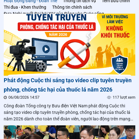
Hoạt Động Đảng - Đoàn Thể
Thông tin dịch vụ
Tem bưu chính
Thi đua - Khen thưởng
Thông tin chính sách
Đưa Nghị quyết Đại hội XIV của Đảng vào Cuộc sống
hoạt động ngành
Phát động Cuộc thi sáng tạo video clip tuyên truyền
phòng, chống tác hại của thuốc lá năm 2026
06/08/2026 14:57
117 lượt xem
Công đoàn Tổng công ty Bưu điện Việt Nam phát động Cuộc thi
sáng tạo video clip tuyên truyền phòng, chống tác hại của thuốc lá
năm 2026 dành cho toàn thể đoàn viên, người lao động trên mạng
lưới Bưu điện Việt Nam với chủ đề "Công đoàn cơ sở, đoàn viên,
người lao động chung tay xây dựng môi trường làm việc không khói
thuốc".