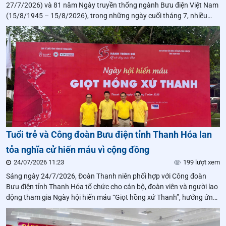
27/7/2026) và 81 năm Ngày truyền thống ngành Bưu điện Việt Nam
(15/8/1945 – 15/8/2026), trong những ngày cuối tháng 7, nhiều
đơn vị thuộc Tổng công ty Bưu điện Việt Nam đã đồng loạt tổ chức
các hoạt động tưởng niệm,
Tuổi trẻ và Công đoàn Bưu điện tỉnh Thanh Hóa lan
tỏa nghĩa cử hiến máu vì cộng đồng
24/07/2026 11:23
199 lượt xem
Sáng ngày 24/7/2026, Đoàn Thanh niên phối hợp với Công đoàn
Bưu điện tỉnh Thanh Hóa tổ chức cho cán bộ, đoàn viên và người lao
động tham gia Ngày hội hiến máu “Giọt hồng xứ Thanh”, hưởng ứng
Chương trình “Hành trình Đỏ” lần thứ XIV – năm 2026.