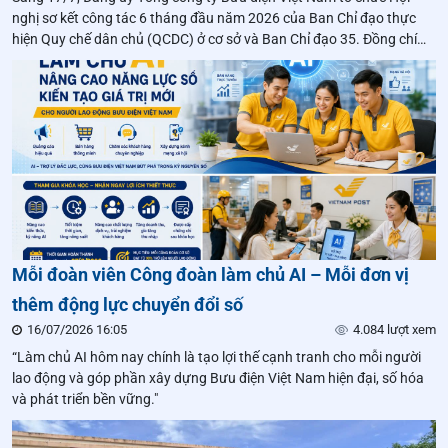
nghị sơ kết công tác 6 tháng đầu năm 2026 của Ban Chỉ đạo thực
hiện Quy chế dân chủ (QCDC) ở cơ sở và Ban Chỉ đạo 35. Đồng chí
Nguyễn Hùng Sơn - Phó Bí thư Đảng ủy Tổng công ty chủ trì các hội
nghị.
Mỗi đoàn viên Công đoàn làm chủ AI – Mỗi đơn vị
thêm động lực chuyển đổi số
16/07/2026 16:05
4.084 lượt xem
“Làm chủ AI hôm nay chính là tạo lợi thế cạnh tranh cho mỗi người
lao động và góp phần xây dựng Bưu điện Việt Nam hiện đại, số hóa
và phát triển bền vững."