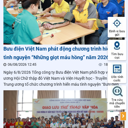
Định vị bưu
gửi
Bưu điện Việt Nam phát động chương trình hiến máu
Tìm bưu
tình nguyện “Những giọt máu hồng” năm 2026
cục
06/08/2026 12:45
180 lượt xem
Ngày 6/8/2026 Tổng công ty Bưu điện Việt Nam phối hợp với Trung
Ước tính
ương Hội Chữ thập đỏ Việt Nam và Viện Huyết học - Truyền máu
cước
Trung ương tổ chức chương trình hiến máu tình nguyện “Bưu điện
Việt Nam – Những giọt máu hồng” năm 2026.
Tra cứu
mã chuyển
tiền