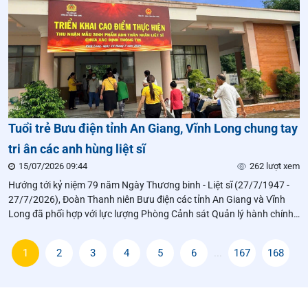
Tuổi trẻ Bưu điện tỉnh An Giang, Vĩnh Long chung tay
tri ân các anh hùng liệt sĩ
15/07/2026 09:44
262 lượt xem
Hướng tới kỷ niệm 79 năm Ngày Thương binh - Liệt sĩ (27/7/1947 -
27/7/2026), Đoàn Thanh niên Bưu điện các tỉnh An Giang và Vĩnh
Long đã phối hợp với lực lượng Phòng Cảnh sát Quản lý hành chính
về trật tự xã hội (PC06) Công an địa phương tham gia hỗ trợ tại các
điểm thu nhận mẫu ADN thân nhân liệt sĩ
1
2
3
4
5
6
...
167
168