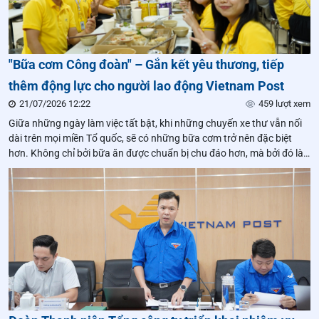
"Bữa cơm Công đoàn" – Gắn kết yêu thương, tiếp
thêm động lực cho người lao động Vietnam Post
21/07/2026 12:22
459 lượt xem
Giữa những ngày làm việc tất bật, khi những chuyến xe thư vẫn nối
dài trên mọi miền Tổ quốc, sẽ có những bữa cơm trở nên đặc biệt
hơn. Không chỉ bởi bữa ăn được chuẩn bị chu đáo hơn, mà bởi đó là
lúc Lãnh đạo đơn vị, tổ chức Công đoàn và người lao động cùng ngồi
lại, sẻ chia những câu chuyện công việc và cuộc sống.