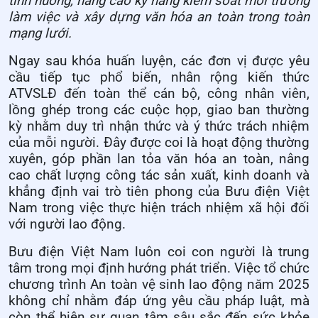
tình huống, nâng cao kỹ năng kiểm soát môi trường
làm việc và xây dựng văn hóa an toàn trong toàn
mạng lưới.
Ngay sau khóa huấn luyện, các đơn vị được yêu
cầu tiếp tục phổ biến, nhân rộng kiến thức
ATVSLĐ đến toàn thể cán bộ, công nhân viên,
lồng ghép trong các cuộc họp, giao ban thường
kỳ nhằm duy trì nhận thức và ý thức trách nhiệm
của mỗi người. Đây được coi là hoạt động thường
xuyên, góp phần lan tỏa văn hóa an toàn, nâng
cao chất lượng công tác sản xuất, kinh doanh và
khẳng định vai trò tiên phong của Bưu điện Việt
Nam trong việc thực hiện trách nhiệm xã hội đối
với người lao động.
Bưu điện Việt Nam luôn coi con người là trung
tâm trong mọi định hướng phát triển. Việc tổ chức
chương trình An toàn vệ sinh lao động năm 2025
không chỉ nhằm đáp ứng yêu cầu pháp luật, mà
còn thể hiện sự quan tâm sâu sắc đến sức khỏe