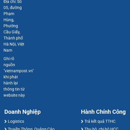
Địa chỉ: Số
05, đường
Phạm
Hùng,
Phường
Cầu Giấy,
Thành phố
Hà Nội, Việt
Nam
Ghi rõ
nguồn
"vietnampost.vn"
khi phát
hành lại
thông tin từ
website này
Doanh Nghiệp
Hành Chính Công
Logistics
Trả kết quả TTHC
Truyền Thông, Quảng Cáo
Thu hộ, chi hộ HCC