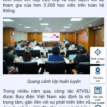
tham gia của hơn 3.300 học viên trên toàn hệ
thống.
Định vị bưu
gửi
Tìm bưu
Quang cảnh lớp huấn luyện
cục
Trong nhiều năm qua, công tác ATVSLĐ luôn
được Bưu điện Việt Nam xác định là nhiệm vụ
Ước tính
cước
trọng tâm, gắn liền với sự phát triển bền vững của