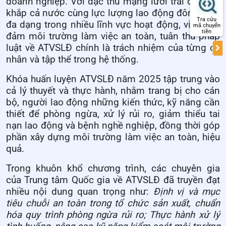
doanh nghiệp. Với đặc thù mạng lưới trải dài trên
khắp cả nước cùng lực lượng lao động đông đảo,
Tra cứu
đa dạng trong nhiều lĩnh vực hoạt động, việc bảo
mã chuyển
tiền
đảm môi trường làm việc an toàn, tuân thủ pháp
luật về ATVSLĐ chính là trách nhiệm của từng cá
nhân và tập thể trong hệ thống.
Khóa huấn luyện
ATVSLĐ
năm 2025 tập trung vào
cả lý thuyết và thực hành, nhằm trang bị cho cán
bộ, người lao động những kiến thức, kỹ năng cần
thiết để phòng ngừa, xử lý rủi ro, giảm thiểu tai
nạn lao động và bệnh nghề nghiệp, đồng thời góp
phần xây dựng môi trường làm việc an toàn, hiệu
quả.
Trong khuôn khổ chương trình, các chuyên gia
của Trung tâm Quốc gia về ATVSLĐ đã truyền đạt
nhiều nội dung quan trọng như:
Đ
ịnh vị và mục
tiêu chuỗi an toàn trong tổ chức sản xuất, chuẩn
hóa quy trình phòng ngừa rủi ro;
T
hực hành xử lý