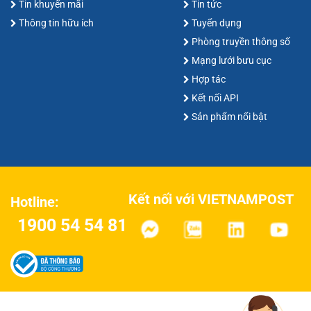
Tin khuyến mãi
Tin tức
Thông tin hữu ích
Tuyển dụng
Phòng truyền thông số
Mạng lưới bưu cục
Hợp tác
Kết nối API
Sản phẩm nổi bật
Kết nối với VIETNAMPOST
Hotline:
1900 54 54 81