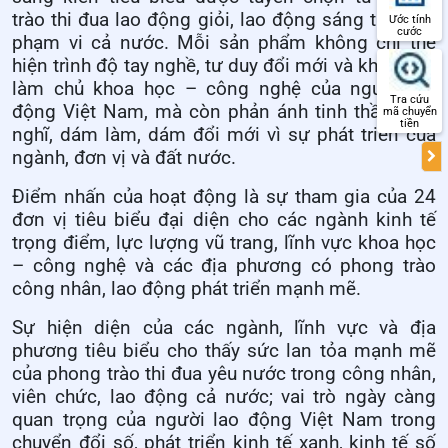
trào thi đua lao động giỏi, lao động sáng tạo trên
Ước tính
cước
phạm vi cả nước. Mỗi sản phẩm không chỉ thể
hiện trình độ tay nghề, tư duy đổi mới và khả năng
làm chủ khoa học – công nghệ của người lao
Tra cứu
động Việt Nam, mà còn phản ánh tinh thần dám
mã chuyển
tiền
nghĩ, dám làm, dám đổi mới vì sự phát triển của
ngành, đơn vị và đất nước.
Điểm nhấn của hoạt động là sự tham gia của 24
đơn vị tiêu biểu đại diện cho các ngành kinh tế
trọng điểm, lực lượng vũ trang, lĩnh vực khoa học
– công nghệ và các địa phương có phong trào
công nhân, lao động phát triển mạnh mẽ.
Sự hiện diện của các ngành, lĩnh vực và địa
phương tiêu biểu cho thấy sức lan tỏa mạnh mẽ
của phong trào thi đua yêu nước trong công nhân,
viên chức, lao động cả nước; vai trò ngày càng
quan trọng của người lao động Việt Nam trong
chuyển đổi số, phát triển kinh tế xanh, kinh tế số