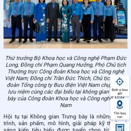
Thứ trưởng Bộ Khoa học và Công nghệ Phạm Đức
Long, Đồng chí Phạm Quang Hưởng, Phó Chủ tịch
Thường trực Công đoàn Khoa học và Công nghệ
Việt Nam; Đồng chí Trần Đức Thích, Chủ tịch Công
đoàn Tổng công ty Bưu điện Việt Nam chụp hình
Định vị bưu
lưu niệm cùng các đại biểu tại không gian trưng
gửi
bày của Công đoàn Khoa học và Công nghệ Việt
Nam
Tìm bưu
Hội tụ tại Không gian Trưng bày là những công
cục
trình, sản phẩm, mô hình, giải pháp kỹ thuật và
sáng kiến tiêu biểu được tuyển chọn từ phong