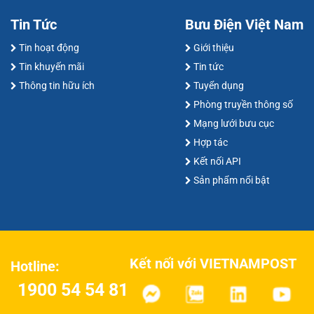
Tin Tức
Bưu Điện Việt Nam
Tin hoạt động
Giới thiệu
Tin khuyến mãi
Tin tức
Thông tin hữu ích
Tuyển dụng
Phòng truyền thông số
Mạng lưới bưu cục
Hợp tác
Kết nối API
Sản phẩm nổi bật
Kết nối với VIETNAMPOST
Hotline:
1900 54 54 81