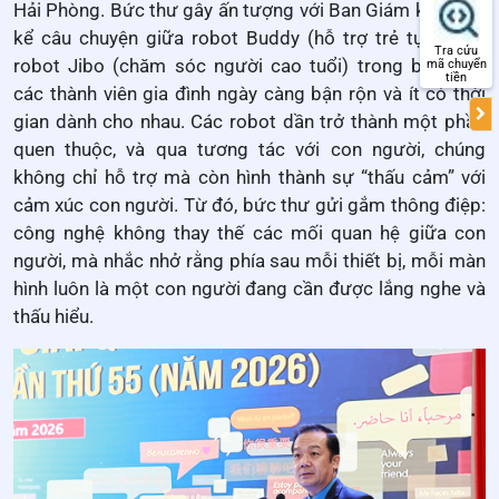
Hải Phòng. Bức thư gây ấn tượng với Ban Giám khảo khi
kể câu chuyện giữa robot Buddy (hỗ trợ trẻ tự kỷ) và
Tra cứu
robot Jibo (chăm sóc người cao tuổi) trong bối cảnh
mã chuyển
tiền
các thành viên gia đình ngày càng bận rộn và ít có thời
gian dành cho nhau. Các robot dần trở thành một phần
quen thuộc, và qua tương tác với con người, chúng
không chỉ hỗ trợ mà còn hình thành sự “thấu cảm” với
cảm xúc con người. Từ đó, bức thư gửi gắm thông điệp:
công nghệ không thay thế các mối quan hệ giữa con
người, mà nhắc nhở rằng phía sau mỗi thiết bị, mỗi màn
hình luôn là một con người đang cần được lắng nghe và
thấu hiểu.