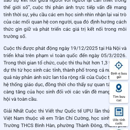
thế giới số”, cuộc thi phản ánh trực tiếp vấn đề mang
tính thời sự, yêu cầu các em học sinh nhìn nhận lại vai trò
của các mối quan hệ con người, qua đó định hướng cách
thức gìn giữ và phát triển các giá trị kết nối trong môi
trường số.
Cuộc thi được phát động ngày 19/12/2025 tại Hà Nội và
triển khai trên phạm vi toàn quốc đến ngày 05/3/2026.
Trong thời gian tổ chức, cuộc thi thu hút hơn 1,3 triệu bài
dự thi từ học sinh các tỉnh, thành phố trong cả nước. Kết
Định vị bưu
quả này phản ánh sức lan tỏa rộng rãi của Cuộc thi trong
gửi
hệ thống giáo dục, đồng thời cho thấy sự quan tâm ngày
càng tăng của học sinh đối với các vấn đề mang tính xã
Tìm bưu
hội và toàn cầu.
cục
Giải Nhất Cuộc thi Viết thư Quốc tế UPU lần thứ 55 của
Việt Nam thuộc về em Trần Chí Cường, học sinh lớp 9D,
Ước tính
cước
Trường THCS Bình Hàn, phường Thành Đông, thành phố