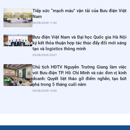
Tiếp sức “mạch máu” vận tải của Bưu điện Việt
Nam
06/08/2026 11:42
Bưu điện Việt Nam và Đại học Quốc gia Hà Nội
ký kết thỏa thuận hợp tác thúc đẩy đổi mới sáng
tạo và logistics thông minh
05/08/2026 20:07
Chủ tịch HĐTV Nguyễn Trường Giang làm việc
với Bưu điện TP. Hồ Chí Minh và các đơn vị kinh
doanh: Quyết liệt tháo gỡ điểm nghẽn, tạo bứt
phá trong 5 tháng cuối năm
05/08/2026 15:30