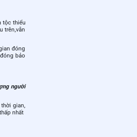
 tộc thiểu
u trên,vẫn
 gian đóng
n đóng bảo
ợng người
thời gian,
thấp nhất