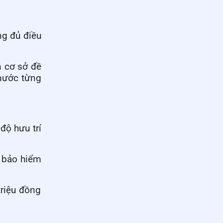
ng đủ điều
n cơ sở đề
 nước từng
độ hưu trí
 bảo hiểm
triệu đồng