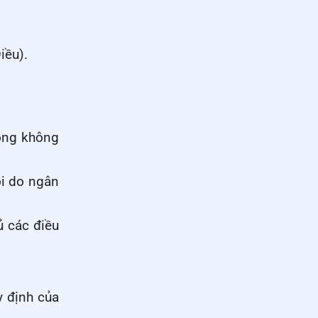
iều).
động không
hội do ngân
ủ các điều
y định của