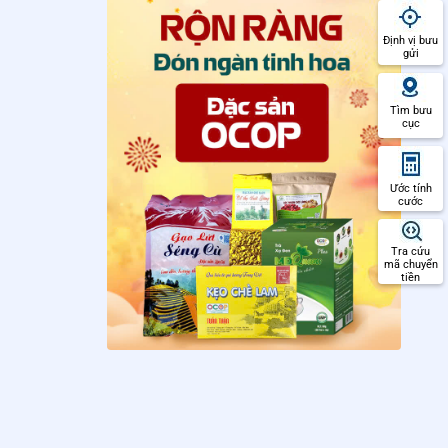
Định vị bưu
gửi
Tìm bưu
cục
Ước tính
cước
Tra cứu
mã chuyển
tiền