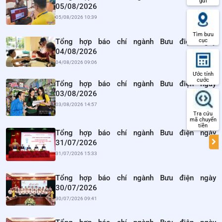
gửi
05/08/2026
05/08/2026 10:39
Tìm bưu
Tổng hợp báo chí ngành Bưu điện ngày
cục
04/08/2026
04/08/2026 09:06
Ước tính
cước
Tổng hợp báo chí ngành Bưu điện ngày
03/08/2026
03/08/2026 14:57
Tra cứu
mã chuyển
tiền
Tổng hợp báo chí ngành Bưu điện ngày
31/07/2026
31/07/2026 15:33
Tổng hợp báo chí ngành Bưu điện ngày
30/07/2026
30/07/2026 09:41