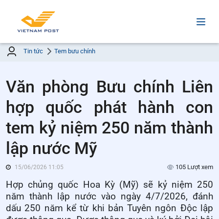
Tin tức
Tem bưu chính
Văn phòng Bưu chính Liên
hợp quốc phát hành con
tem kỷ niệm 250 năm thành
lập nước Mỹ
105 Lượt xem
15/06/2026 11:05
Hợp chủng quốc
Hoa Kỳ
(Mỹ)
sẽ kỷ niệm 250
năm thành lập
nước
vào ngày 4
/
7
/2
026, đánh
dấu 250 năm kể từ khi
bản
Tuyên ngôn Độc lập