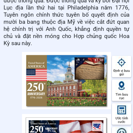
được thông qua. Được thông qua và ký bởi Đại hội
Lục địa lần thứ hai tại Philadelphia năm 1776,
Tuyên ngôn chính thức tuyên bố quyết định của
mười ba
bang
thuộc địa Mỹ về việc cắt đứt quan
hệ chính trị với Anh Quốc, khẳng định quyền tự
chủ và
đặt nền móng cho Hợp chủng quốc Hoa
Kỳ
sau này
.
Định vị bưu
gửi
Tìm bưu
cục
Ước tính
cước