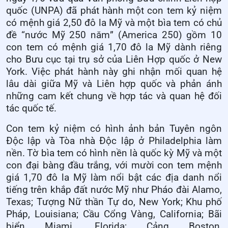
q
uốc (UNPA)
đã
phát hành một con tem kỷ niệm
có mệnh
giá 2,50 đô la
Mỹ
và một b
ìa
tem
có chủ
đề
“
nước Mỹ
250
năm
”
(
America 250
) gồm 10
con tem có mệnh giá 1,70 đô la Mỹ dành riêng
cho Bưu cục tại trụ sở của Liên Hợp quốc ở New
York
. Việc phát hành này ghi nhận mối quan hệ
lâu dài giữa
Mỹ
và Liên
h
ợp
q
uốc và phản ánh
những cam kết chung về hợp tác và quan hệ đối
tác quốc tế.
Con t
em kỷ niệm có hình ảnh
bản
Tuyên ngôn
Độc lập v
à
Tòa nhà Độc lập ở Philadelphia làm
nền.
Tờ
bìa
tem có hình nền là quốc kỳ
Mỹ
và một
con đại bàng đầu trắng, với mười con tem
mệnh
giá 1,70 đô la Mỹ làm nổi bật các địa
danh nổi
tiếng
trên khắp đất nước
Mỹ như
Pháo đài Alamo,
Texas
;
Tượng Nữ thần Tự do, New York
;
Khu phố
Pháp, Louisiana
;
Cầu Cổng Vàng, California
;
Bãi
biển Miami, Florida
;
Cảng Boston,