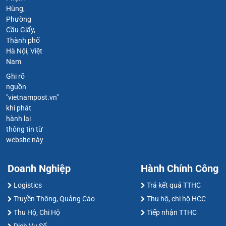
Hùng,
Phường
Cầu Giấy,
Thành phố
Hà Nội, Việt
Nam
Ghi rõ
nguồn
"vietnampost.vn"
khi phát
hành lại
thông tin từ
website này
Doanh Nghiệp
Hành Chính Công
Logistics
Trả kết quả TTHC
Truyền Thông, Quảng Cáo
Thu hộ, chi hộ HCC
Thu Hộ, Chi Hộ
Tiếp nhận TTHC
Dịch Vụ Số