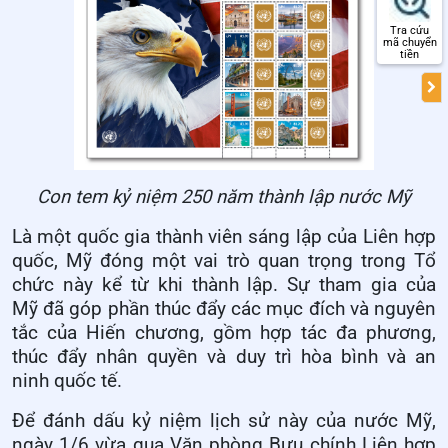
Tra cứu
mã chuyển
tiền
Con tem kỷ niệm 250 năm thành lập nước Mỹ
Là một quốc gia thành viên sáng lập của Liên
h
ợp
q
uốc,
Mỹ
đóng một vai trò quan trọng trong Tổ
chức này kể từ khi thành lập. Sự tham gia của
Mỹ
đã góp phần thúc đẩy các mục đích và nguyên
tắc của Hiến chương, gồm hợp tác đa phương,
thúc đẩy nhân quyền và duy trì hòa bình và an
ninh quốc tế.
Để đánh dấu kỷ niệm lịch sử này
của nước Mỹ
,
ngày 1/6 vừa qua Văn phòng
Bưu chính Liên
h
ợp