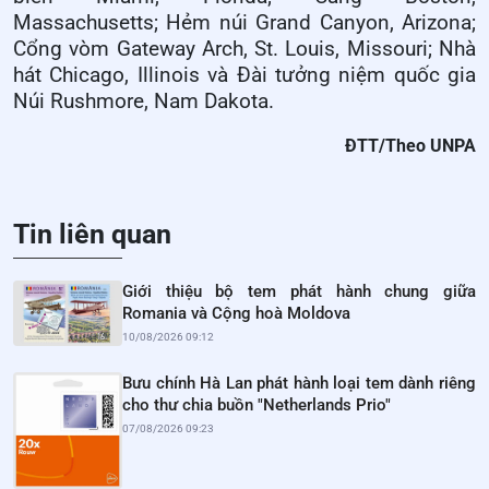
Massachusetts
;
Hẻm núi Grand Canyon, Arizona
;
Cổng vòm Gateway Arch, St. Louis, Missouri
;
Nhà
hát Chicago, Illinois
và
Đài tưởng niệm quốc gia
Núi Rushmore, Nam Dakota
.
ĐTT/Theo UNPA
Tin liên quan
Giới thiệu bộ tem phát hành chung giữa
Romania và Cộng hoà Moldova
10/08/2026 09:12
Bưu chính Hà Lan phát hành loại tem dành riêng
cho thư chia buồn "Netherlands Prio"
07/08/2026 09:23