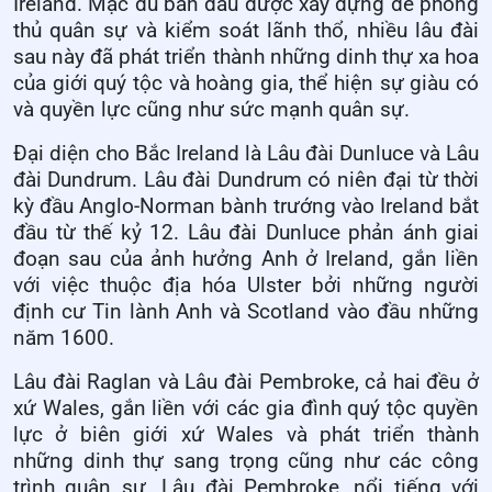
Ireland. Mặc dù ban đầu được xây dựng để phòng
thủ quân sự và kiểm soát lãnh thổ, nhiều lâu đài
sau này đã phát triển thành những dinh thự xa hoa
của giới quý tộc và hoàng gia, thể hiện sự giàu có
và quyền lực cũng như sức mạnh quân sự.
Đại diện cho Bắc Ireland là Lâu đài Dunluce và Lâu
đài Dundrum. Lâu đài Dundrum có niên đại từ thời
kỳ đầu Anglo-Norman bành trướng vào Ireland bắt
đầu từ thế kỷ 12. Lâu đài Dunluce phản ánh giai
đoạn sau của ảnh hưởng Anh ở Ireland, gắn liền
với việc thuộc địa hóa Ulster bởi những người
định cư Tin lành Anh và Scotland vào đầu những
năm 1600.
Lâu đài Raglan và Lâu đài Pembroke, cả hai đều ở
xứ Wales, gắn liền với các gia đình quý tộc quyền
lực ở biên giới xứ Wales và phát triển thành
những dinh thự sang trọng cũng như các công
trình quân sự. Lâu đài Pembroke, nổi tiếng với