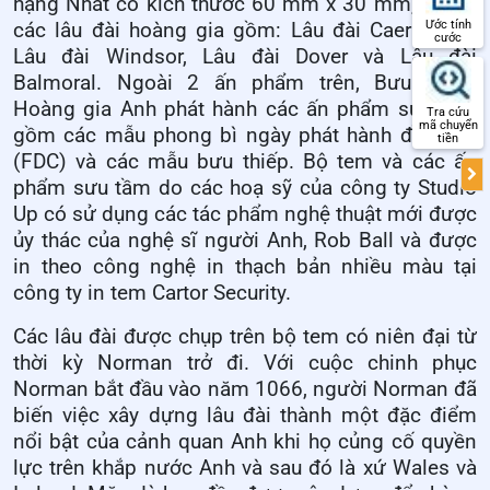
hạng Nhất có kích thước 60 mm x 30 mm, mô tả
Ước tính
các lâu đài hoàng gia gồm: Lâu đài Caernarfon,
cước
Lâu đài Windsor, Lâu đài Dover và Lâu đài
Balmoral. Ngoài 2 ấn phẩm trên, Bưu chính
Hoàng gia Anh phát hành các ấn phẩm sưu tầm
Tra cứu
mã chuyển
gồm các mẫu phong bì ngày phát hành đầu tiên
tiền
(FDC) và các mẫu bưu thiếp. Bộ tem và các ấn
phẩm sưu tầm do các hoạ sỹ của công ty Studio
Up có sử dụng các tác phẩm nghệ thuật mới được
ủy thác của nghệ sĩ người Anh, Rob Ball và được
in theo công nghệ in thạch bản nhiều màu tại
công ty in tem Cartor Security.
Các lâu đài được chụp trên bộ tem có niên đại từ
thời kỳ Norman trở đi. Với cuộc chinh phục
Norman bắt đầu vào năm 1066, người Norman đã
biến việc xây dựng lâu đài thành một đặc điểm
nổi bật của cảnh quan Anh khi họ củng cố quyền
lực trên khắp nước Anh và sau đó là xứ Wales và