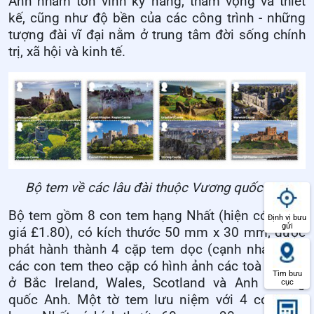
Anh nhằm tôn vinh kỹ năng, tham vọng và thiết
kế, cũng như độ bền của các công trình - những
tượng đài vĩ đại nằm ở trung tâm đời sống chính
trị, xã hội và kinh tế.
Bộ tem về các lâu đài thuộc Vương quốc Anh
Bộ tem gồm 8 con tem hạng Nhất (hiện có mệnh
Định vị bưu
gửi
giá £1.80), có kích thước 50 mm x 30 mm, được
phát hành thành 4 cặp tem dọc (cạnh nhau), với
các con tem theo cặp có hình ảnh các toà lâu đài
Tìm bưu
ở Bắc Ireland, Wales, Scotland và Anh Vương
cục
quốc Anh. Một tờ tem lưu niệm với 4 con tem