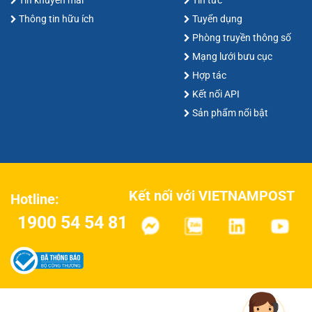
Tin khuyến mãi
Tin tức
Thông tin hữu ích
Tuyển dụng
Phòng truyền thông số
Mạng lưới bưu cục
Hợp tác
Kết nối API
Sản phẩm nổi bật
Kết nối với VIETNAMPOST
Hotline:
1900 54 54 81