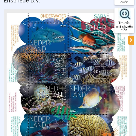
Enschedé B.V.
cước
Tra cứu
mã chuyển
tiền