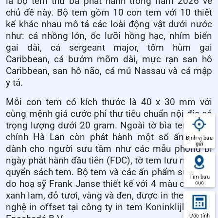
là bộ tem thứ ba phát hành trong năm 2026 về
chủ đề này. Bộ tem gồm 10 con tem với 10 thiết
kế khác nhau mô tả các loài động vật dưới nước
như: cá nhồng lớn, ốc lưỡi hồng hạc, nhím biển
gai dài, cá sergeant major, tôm hùm gai
Caribbean, cá bướm mõm dài, mực rạn san hô
Caribbean, san hô não, cá mú Nassau và cá mập
y tá.
Mỗi con tem có kích thước là 40 x 30 mm với
cùng mệnh giá cước phí thư tiêu chuẩn nội địa có
trọng lượng dưới 20 gram. Ngoài tờ bìa tem, Bưu
chính Hà Lan còn phát hành một số ấn phẩm
Định vị bưu
gửi
dành cho người sưu tầm như các mẫu phong bì
ngày phát hành đầu tiên (FDC), tờ tem lưu niệm và
quyển sách tem. Bộ tem và các ấn phẩm sưu tầm
Tìm bưu
do hoạ sỹ Frank Janse thiết kế với 4 màu chính là
cục
xanh lam, đỏ tươi, vàng và đen, được in theo công
nghệ in offset tại công ty in tem Koninklijke Joh.
Ước tính