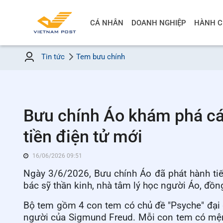
CÁ NHÂN
DOANH NGHIỆP
HÀNH C
Tin tức
Tem bưu chính
Bưu chính Áo khám phá các
tiền điện tử mới
16/06/2026 09:51
Ngày
3/
6
/
2026
, Bưu chính Áo đã phát hành ti
bác sỹ thần kinh, nhà tâm lý học người Áo, đồng
B
ộ tem gồm 4
con tem c
ó chủ đề
"Psyche" đại
người của Sigmund Freud. Mỗi con tem có mện