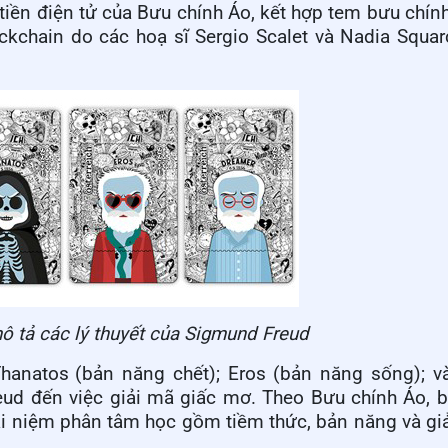
tiền điện tử của
Bưu chính
Áo, kết hợp tem bưu chính 
ckchain
do các hoạ sĩ
Sergio Scalet và Nadia Squar
mô tả các lý thuyết của Sigmund Freud
Thanatos
(bản năng chết)
;
Eros (bản năng sống)
;
v
eud đến việc giải mã giấc mơ.
T
heo Bưu
chính
Áo, b
ái niệm phân tâm học gồm tiềm thức, bản năng và gi