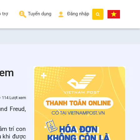
 trợ
Tuyển dụng
Đăng nhập
tem
114 Lượt xem
und Freud,
âm trí con
u khi được