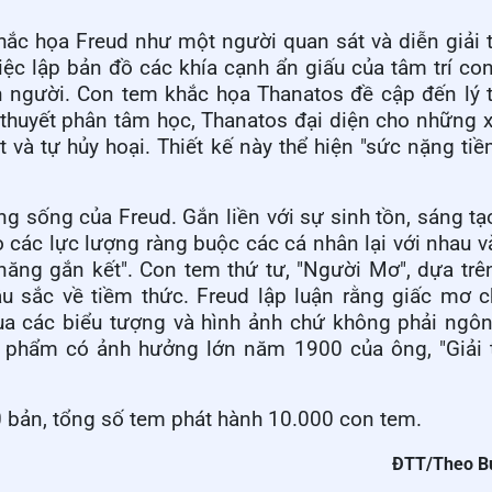
khắc họa Freud như một người quan sát và diễn giải 
việc lập bản đồ các khía cạnh ẩn giấu của tâm trí co
n người.
Con t
em khắc họa Thanatos đề cập đến lý t
ý thuyết phân tâm học, Thanatos đại diện cho những
 và tự hủy hoại.
T
hiết kế này thể hiện "sức nặng ti
g sống của Freud. Gắn liền với sự sinh tồn, sáng tạo
o các lực lượng ràng buộc các cá nhân lại với nhau v
năng gắn kết".
Con tem
thứ tư, "Người Mơ", dựa trê
u sắc về tiềm thức. Freud lập luận rằng giấc mơ 
ua các biểu tượng và hình ảnh chứ không phải ngôn
 phẩm có ảnh hưởng lớn năm 1900 của ông, "Giải t
0 bản, tổng
số tem p
hát hành 10.000 con tem.
ĐTT/Theo Bư