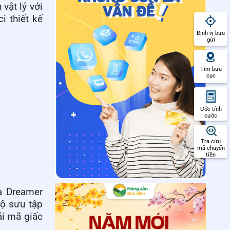
vật lý với
ci
thiết kế
Định vị bưu
gửi
Tìm bưu
cục
Ước tính
cước
Tra cứu
mã chuyển
tiền
à
Dreamer
ộ sưu tập
ải mã giấc