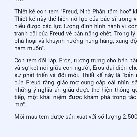
Thiết kế
con
tem "Freud, Nhà Phân
t
âm
học
" 
T
hiết kế này thể hiện nỗ lực của bác sĩ trong 
hiểu được các lực lượng định hình hành vi co
tranh cãi của Freud về bản năng chết. Trong l
phá hoại và khuynh hướng hung hăng, xung đột
ham muốn".
Con t
em đối lập, Eros, tượng trưng cho bản năn
và sự kết nối giữa con người, Eros đại diện ch
sự phát triển và đổi mới.
Thiết kế
này là "bản 
của Freud rằng giấc mơ cung cấp cái nhìn sâ
những ý nghĩa ẩn giấu được thể hiện thông q
tiếp, một khái niệm được khám phá trong tác
mơ".
Mỗi
mẫu tem
được sản xuất với số lượng 2.50