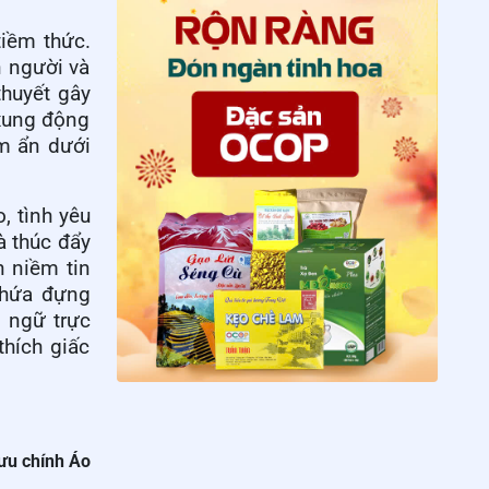
tiềm thức.
n người và
huyết gây
 xung động
ềm ẩn dưới
, tình yêu
à thúc đẩy
n niềm tin
chứa đựng
 ngữ trực
hích giấc
u chính Áo