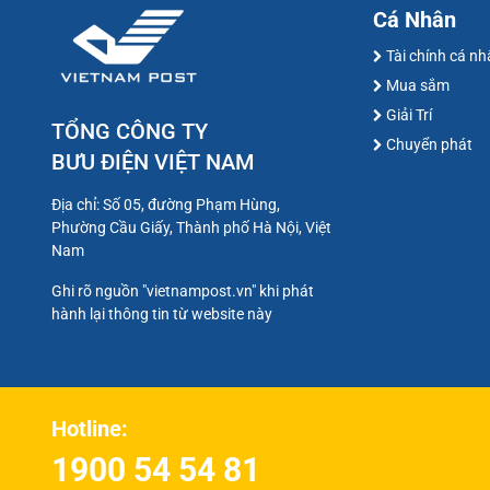
Cá Nhân
Tài chính cá n
Mua sắm
Giải Trí
TỔNG CÔNG TY
Chuyển phát
BƯU ĐIỆN VIỆT NAM
Địa chỉ: Số 05, đường Phạm Hùng,
Phường Cầu Giấy, Thành phố Hà Nội, Việt
Nam
Ghi rõ nguồn "vietnampost.vn" khi phát
hành lại thông tin từ website này
Hotline:
1900 54 54 81