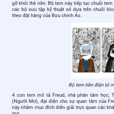
gỡ khỏi thẻ nền.
Bộ tem này tiếp tục chuỗi tem 
các bộ sưu tập kỹ thuật số dựa trên
chuỗi
blo
theo đặt hàng của
Bưu
chính
Áo.
B
ộ tem tiền điện tử 
4
con tem mô tả Freud, nhà phân tâm học; 
(
Người Mơ
)
, đại diện cho sự quan tâm của Fr
này nhằm mục đích diễn giải trực quan các kh
mơ.