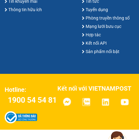
Tin khuyến mãi
Tin tức
Thông tin hữu ích
Tuyển dụng
Phòng truyền thông số
Mạng lưới bưu cục
Hợp tác
Kết nối API
Sản phẩm nổi bật
Kết nối với VIETNAMPOST
Hotline:
1900 54 54 81