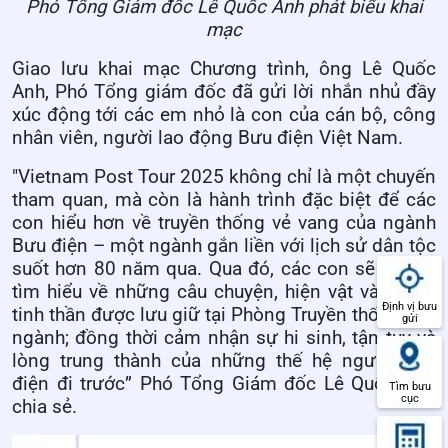
Phó Tổng Giám đốc Lê Quốc Anh phát biểu khai
mạc
Giao lưu khai mạc Chương trình, ông Lê Quốc
Anh, Phó Tổng giám đốc đã gửi lời nhắn nhủ đầy
xúc động tới các em nhỏ là con của cán bộ, công
nhân viên, người lao động Bưu điện Việt Nam.
"Vietnam Post Tour 2025 không chỉ là một chuyến
tham quan, mà còn là hành trình đặc biệt để các
con hiểu hơn về truyền thống vẻ vang của ngành
Bưu điện – một ngành gắn liền với lịch sử dân tộc
suốt hơn 80 năm qua. Qua đó, các con sẽ có dịp
tìm hiểu về những câu chuyện, hiện vật và giá trị
Định vị bưu
tinh thần được lưu giữ tại Phòng Truyền thống của
gửi
ngành; đồng thời cảm nhận sự hi sinh, tận tụy và
lòng trung thành của những thế hệ người Bưu
điện đi trước” Phó Tổng Giám đốc Lê Quốc Anh
Tìm bưu
cục
chia sẻ.