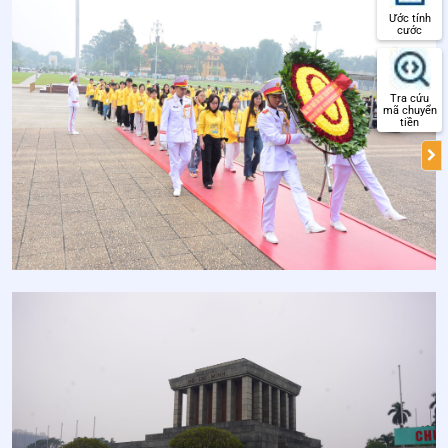
Ước tính
cước
Tra cứu
mã chuyển
tiền