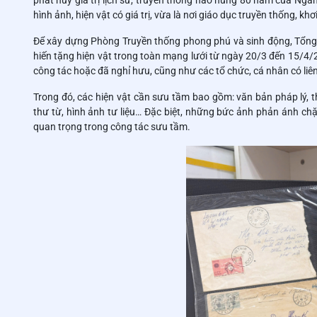
phát huy giá trị lịch sử, truyền thống hào hùng 80 năm của Ngàn
hình ảnh, hiện vật có giá trị, vừa là nơi giáo dục truyền thống, k
Để xây dựng Phòng Truyền thống phong phú và sinh động, Tổng
hiến tặng hiện vật trong toàn mạng lưới từ ngày 20/3 đến 15/4/
công tác hoặc đã nghỉ hưu, cũng như các tổ chức, cá nhân có liê
Trong đó, các hiện vật cần sưu tầm bao gồm: văn bản pháp lý, th
thư từ, hình ảnh tư liệu… Đặc biệt, những bức ảnh phản ánh ch
quan trọng trong công tác sưu tầm.