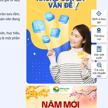
u giữ tư liệu,
trào sưu tầm,
hân viên đang
Định vị bưu
gửi
hân, huy hiệu,
Tìm bưu
g là một phần
cục
Ước tính
cước
Tra cứu
mã chuyển
tiền