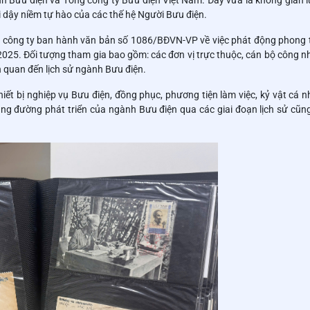
h Bưu điện và Tổng công ty Bưu điện Việt Nam. Đây vừa là không gian lư
hơi dậy niềm tự hào của các thế hệ Người Bưu điện.
 công ty ban hành văn bản số 1086/BĐVN-VP về việc phát động phong 
2025. Đối tượng tham gia bao gồm: các đơn vị trực thuộc, cán bộ công n
n quan đến lịch sử ngành Bưu điện.
iết bị nghiệp vụ Bưu điện, đồng phục, phương tiện làm việc, kỷ vật cá n
ặng đường phát triển của ngành Bưu điện qua các giai đoạn lịch sử cũn