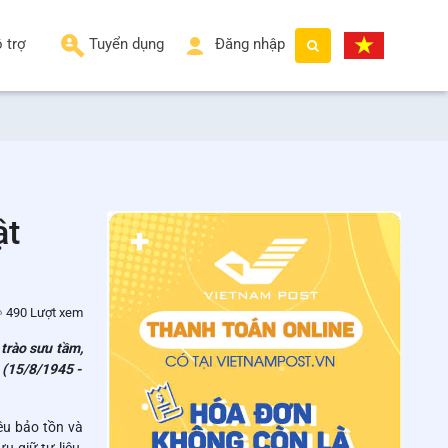
 trợ
Tuyển dụng
Đăng nhập
ật
490 Lượt xem
trào sưu tầm,
 (15/8/1945 -
êu bảo tồn và