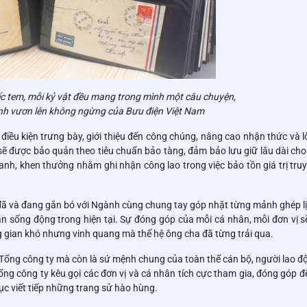
ếc tem, mỗi kỷ vật đều mang trong mình một câu chuyện,
ình vươn lên không ngừng của Bưu điện Việt Nam
điều kiện trưng bày, giới thiệu đến công chúng, nâng cao nhận thức và 
 sẽ được bảo quản theo tiêu chuẩn bảo tàng, đảm bảo lưu giữ lâu dài cho
danh, khen thưởng nhằm ghi nhận công lao trong việc bảo tồn giá trị tru
i đã và đang gắn bó với Ngành cùng chung tay góp nhặt từng mảnh ghép lị
 sống động trong hiện tại. Sự đóng góp của mỗi cá nhân, mỗi đơn vị s
g gian khó nhưng vinh quang mà thế hệ ông cha đã từng trải qua.
Tổng công ty mà còn là sứ mệnh chung của toàn thể cán bộ, người lao độ
ổng công ty kêu gọi các đơn vị và cá nhân tích cực tham gia, đóng góp đ
tục viết tiếp những trang sử hào hùng.