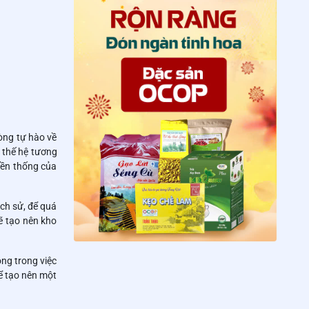
lòng tự hào về
 thế hệ tương
yền thống của
ch sử, để quá
ẽ tạo nên kho
ng trong việc
ể tạo nên một