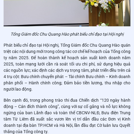
Tổng Giám đốc Chu Quang Hào phát biểu chỉ đạo tại Hội nghị
Phát biểu chỉ đạo tại Hội nghị, Tổng Giám đốc Chu Quang Hào quán
triệt các nội dung mới trong công tác cơ chế kế hoạch của Tổng công
ty năm 2025. Để hoàn thành kế hoạch sản xuất kinh doanh năm
2025, toàn mạng lưới cần rà soát tối ưu chi phí, sử dụng hiệu quả
các nguồn lực; xác định các dịch vụ trọng tâm, phát triển đều trên cả
4 trụ cột: Bưu chính chuyển phát – Tài chính Bưu chính – Kinh doanh
phân phối – Hành chính công; Đảm bảo tiền lương, thu nhập cho
người lao động.
Bên cạnh đó, trong phong trào thi đua Chiến dịch “120 ngày hành
động – Cán đích thành công”, cùng với sự cố gắng và nỗ lực không
ngừng của ban Lãnh đạo và toàn thể CBCNV-NLĐ, Bưu điện Trung
tâm Từ Liêm đã xuất sắc vươn lên vị trí dẫn đầu các Đơn vị Kinh
doanh tại địa bàn TP.HCM và Hà Nội, lần đầu đạt Cờ luân lưu Quyết
thắng của Tổng công ty.