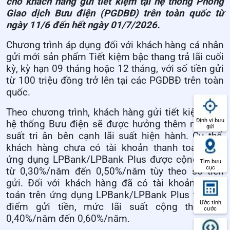
cho khách hàng gửi tiết kiệm tại hệ thống Phòng
Giao dịch Bưu điện (PGDBĐ) trên toàn quốc từ
ngày 11/6 đến hết ngày 01/7/2026.
Chương trình áp dụng đối với khách hàng cá nhân
gửi mới sản phẩm Tiết kiệm bậc thang trả lãi cuối
kỳ, kỳ hạn 09 tháng hoặc 12 tháng, với số tiền gửi
từ 100 triệu đồng trở lên tại các PGDBĐ trên toàn
quốc.
Theo chương trình, khách hàng gửi tiết kiệm qua
Định vị bưu
hệ thống Bưu điện sẽ được hưởng thêm mức lãi
gửi
suất tri ân bên cạnh lãi suất hiện hành. Cụ thể,
khách hàng chưa có tài khoản thanh toán trên
ứng dụng LPBank/LPBank Plus được cộng thêm
Tìm bưu
cục
từ 0,30%/năm đến 0,50%/năm tùy theo số tiền
gửi. Đối với khách hàng đã có tài khoản thanh
toán trên ứng dụng LPBank/LPBank Plus tại thời
Ước tính
điểm gửi tiền, mức lãi suất cộng thêm từ
cước
0,40%/năm đến 0,60%/năm.