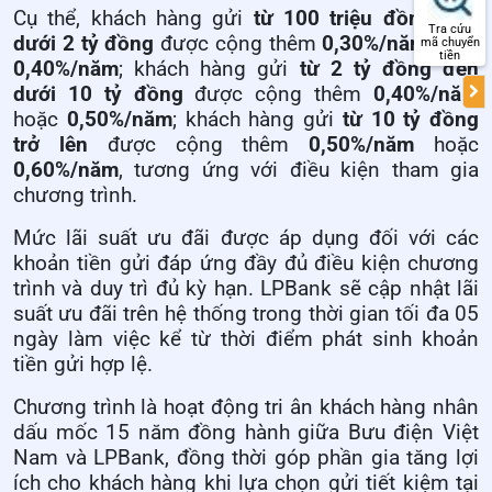
Cụ thể, khách hàng gửi
từ 100 triệu đồng đến
Tra cứu
dưới 2 tỷ đồng
được cộng thêm
0,30%/năm
hoặc
mã chuyển
tiền
0,40%/năm
; khách hàng gửi
từ 2 tỷ đồng đến
dưới 10 tỷ đồng
được cộng thêm
0,40%/năm
hoặc
0,50%/năm
; khách hàng gửi
từ 10 tỷ đồng
trở lên
được cộng thêm
0,50%/năm
hoặc
0,60%/năm
, tương ứng với điều kiện tham gia
chương trình.
Mức lãi suất ưu đãi được áp dụng đối với các
khoản tiền gửi đáp ứng đầy đủ điều kiện chương
trình và duy trì đủ kỳ hạn. LPBank sẽ cập nhật lãi
suất ưu đãi trên hệ thống trong thời gian tối đa 05
ngày làm việc kể từ thời điểm phát sinh khoản
tiền gửi hợp lệ.
Chương trình là hoạt động tri ân khách hàng nhân
dấu mốc 15 năm đồng hành giữa Bưu điện Việt
Nam và LPBank, đồng thời góp phần gia tăng lợi
ích cho khách hàng khi lựa chọn gửi tiết kiệm tại