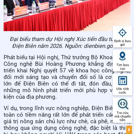
Đại biểu tham dự Hội nghị Xúc tiến đầu tư tỉnh
Định vị bưu
Điện Biên năm 2026. Nguồn: dienbien.gov.vn
gửi
Phát biểu tại Hội nghị, Thứ trưởng Bộ Khoa học và
Công nghệ Bùi Hoàng Phương khẳng định việc
Tìm bưu
cục
triển khai Nghị quyết 57 về khoa học công nghệ,
đổi mới sáng tạo và chuyển đổi số là cơ hội rất
lớn để Điện Biên có thể đi tắt, đón đầu, tạo ra
những mô hình phát triển mới phù hợp với điều
Ước tính
cước
kiện của địa phương.
Ví dụ, trong lĩnh vực nông nghiệp, Điện Biên hoàn
Tra cứu
toàn có tiềm năng rất lớn để phát triển các chuỗi
mã chuyển
giá trị nông sản chủ lực như chè, cà phê, mắc ca,
tiền
thông qua ứng dụng công nghệ, đặc biệt là thiết