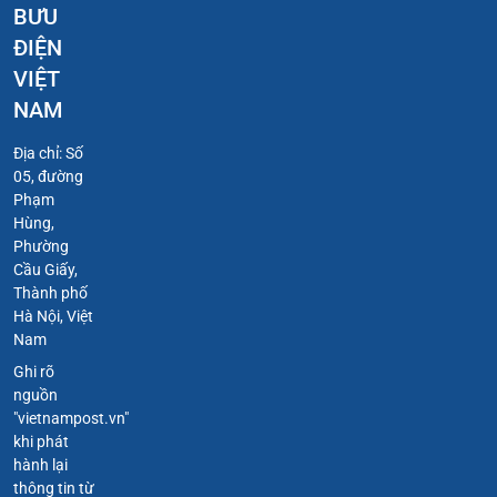
BƯU
ĐIỆN
VIỆT
NAM
Địa chỉ: Số
05, đường
Phạm
Hùng,
Phường
Cầu Giấy,
Thành phố
Hà Nội, Việt
Nam
Ghi rõ
nguồn
"vietnampost.vn"
khi phát
hành lại
thông tin từ