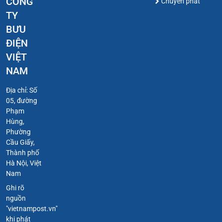
CÔNG
Chuyển phát
TY
BƯU
ĐIỆN
VIỆT
NAM
Địa chỉ: Số
05, đường
Phạm
Hùng,
Phường
Cầu Giấy,
Thành phố
Hà Nội, Việt
Nam
Ghi rõ
nguồn
"vietnampost.vn"
khi phát