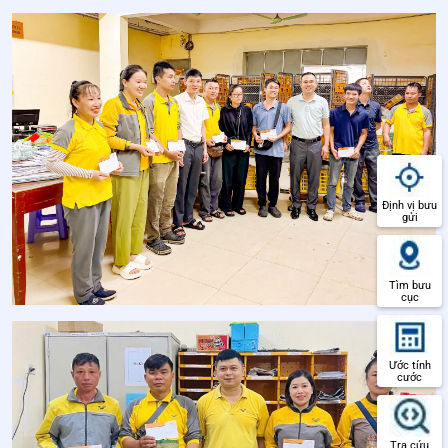
Định vị bưu
gửi
Tìm bưu
cục
Ước tính
cước
Tra cứu