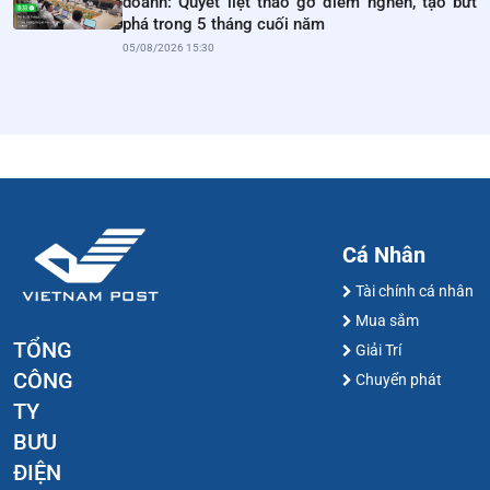
doanh: Quyết liệt tháo gỡ điểm nghẽn, tạo bứt
phá trong 5 tháng cuối năm
05/08/2026 15:30
Cá Nhân
Tài chính cá nhân
Mua sắm
TỔNG
Giải Trí
CÔNG
Chuyển phát
TY
BƯU
ĐIỆN