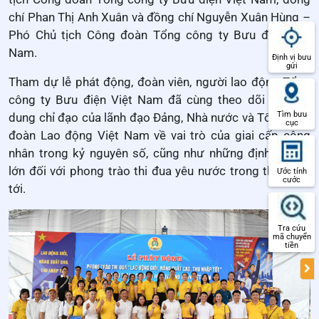
chí Phan Thị Anh Xuân và
đồng chí Nguyễn Xuân Hùng –
Phó Chủ tịch Công đoàn Tổng công ty Bưu điện Việt
Nam.
Định vị bưu
gửi
Tham dự lễ phát động, đoàn viên, người lao động Tổng
công ty Bưu điện Việt Nam đã cùng theo dõi các nội
Tìm bưu
dung chỉ đạo của lãnh đạo Đảng, Nhà nước và Tổng Liên
cục
đoàn Lao động Việt Nam về vai trò của giai cấp công
nhân trong kỷ nguyên số, cũng như những định hướng
lớn đối với phong trào thi đua yêu nước trong thời gian
Ước tính
cước
tới.
Tra cứu
mã chuyển
tiền