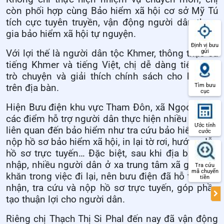
còn phối hợp cùng Bảo hiểm xã hội cơ sở Mỹ Tú
tích cực tuyên truyền, vận động người dân tham
gia bảo hiểm xã hội tự nguyện.
Định vị bưu
Với lợi thế là người dân tộc Khmer, thông thạo cả
gửi
tiếng Khmer và tiếng Việt, chị dễ dàng tiếp cận,
trò chuyện và giải thích chính sách cho bà con
Tìm bưu
trên địa bàn.
cục
Hiện Bưu điện khu vực Tham Đôn, xã Ngọc Tố có
các điểm hỗ trợ người dân thực hiện nhiều thủ tục
Ước tính
liên quan đến bảo hiểm như tra cứu bảo hiểm y tế,
cước
nộp hồ sơ bảo hiểm xã hội, in lại tờ rơi, hướng dẫn
hồ sơ trực tuyến… Đặc biệt, sau khi địa bàn sáp
nhập, nhiều người dân ở xa trung tâm xã gặp khó
Tra cứu
mã chuyển
khăn trong việc đi lại, nên bưu điện đã hỗ trợ tiếp
tiền
nhận, tra cứu và nộp hồ sơ trực tuyến, góp phần
tạo thuận lợi cho người dân.
Riêng chị Thạch Thị Si Phal đến nay đã vận động