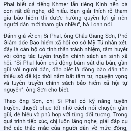
Phal biết cả tiếng Khmer lẫn tiếng Kinh nên bà
con rất dễ nghe, dễ hiểu. Bạn giải thích rõ tham
gia bảo hiểm thì được hưởng quyền lợi gì nên
người dân mới tham gia nhiều”, bà Loan nói.
Đánh giá về chị Si Phal, ông Châu Giang Sơn, Phó
Giám đốc Bảo hiểm xã hội cơ sở Mỹ Tú nhận xét,
đây là cán bộ có tinh thần trách nhiệm, tâm huyết
với công tác tuyên truyền chính sách an sinh xã
hội. “Si Phal luôn chủ động bám sát địa bàn, gần
gũi với người dân, đặc biệt là đồng bào dân tộc
thiểu số để kịp thời nắm bắt tâm tư, nguyện vọng
và tuyên truyền chính sách bảo hiểm xã hội tự
nguyện”, ông Sơn cho biết.
Theo ông Sơn, chị Si Phal có kỹ năng tuyên
truyền, thuyết phục tốt nhờ cách nói chuyện gần
gũi, dễ hiểu và phù hợp với từng đối tượng. Trong
quá trình tiếp xúc, chị luôn lắng nghe, giải đáp cụ
thể các thắc mắc của người dân về mức đóng,