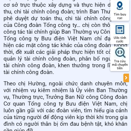
cơ sở trực thuộc xây dựng và thực hiện dự toán
thu, chi tài chính công đoàn; trình Ban Thường vụ
Tìm bưu
phê duyệt dự toán thu, chi tài chính công đoàn
cục
của Công đoàn Tổng công ty… chị còn thông qua
công tác tài chính giúp Ban Thường vụ Công đoàn
Tổng công ty Bưu điện Việt Nam chỉ đạo thực
Ước tính
cước
hiện các mặt công tác khác của công đoàn. Đồng
thời, đề xuất các giải pháp thực hiện tốt công tác
quản lý tài chính công đoàn, phân bổ nguồn thu
Tra cứu
tài chính công đoàn, khen thưởng trong lĩnh vực
mã chuyển
tiền
tài chính công đoàn.
Theo chị Hường, ngoài chức danh chuyên môn,
với nhiệm vụ kiêm nhiệm là Ủy viên Ban Thường
vụ, Thường trực, Trưởng Ban Nữ công Công đoàn
Cơ quan Tổng công ty Bưu điện Việt Nam, chị
luôn gần gũi với các đoàn viên, tìm hiểu gia cảnh
của từng người để động viên kịp thời khi trong gia
đình có người thân bị ốm đau bệnh tật, khó khăn
cần giúp đỡ.