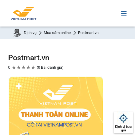
Dịch vụ
Mua sắm online
Postmart.vn
Postmart.vn
★
★
★
★
★
0
0 Bài đánh giá
Định vị bưu
gửi