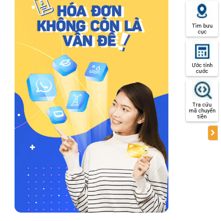
Tìm bưu
cục
Ước tính
cước
Tra cứu
mã chuyển
tiền