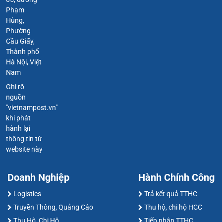
Phạm
Hùng,
Phường
Cầu Giấy,
Thành phố
Hà Nội, Việt
Nam
Ghi rõ
nguồn
"vietnampost.vn"
khi phát
hành lại
thông tin từ
website này
Doanh Nghiệp
Hành Chính Công
Logistics
Trả kết quả TTHC
Truyền Thông, Quảng Cáo
Thu hộ, chi hộ HCC
Thu Hộ, Chi Hộ
Tiếp nhận TTHC