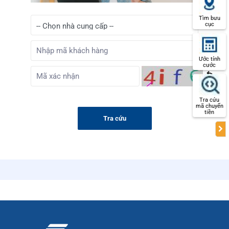
Tìm bưu
cục
Ước tính
cước
Tra cứu
mã chuyển
tiền
Tra cứu