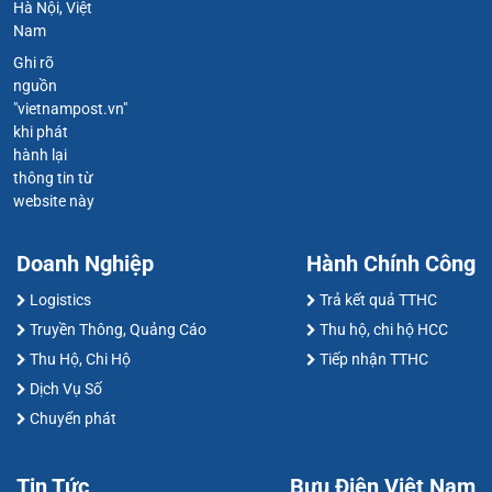
Hà Nội, Việt
Nam
Ghi rõ
nguồn
"vietnampost.vn"
khi phát
hành lại
thông tin từ
website này
Doanh Nghiệp
Hành Chính Công
Logistics
Trả kết quả TTHC
Truyền Thông, Quảng Cáo
Thu hộ, chi hộ HCC
Thu Hộ, Chi Hộ
Tiếp nhận TTHC
Dịch Vụ Số
Chuyển phát
Tin Tức
Bưu Điện Việt Nam