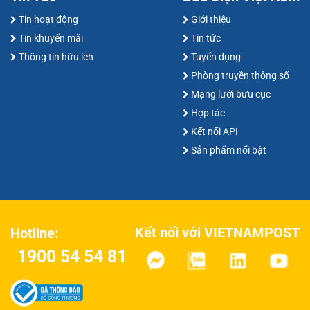
Tin hoạt động
Giới thiệu
Tin khuyến mãi
Tin tức
Thông tin hữu ích
Tuyển dụng
Phòng truyền thông số
Mạng lưới bưu cục
Hợp tác
Kết nối API
Sản phẩm nổi bật
Kết nối với VIETNAMPOST
Hotline:
1900 54 54 81