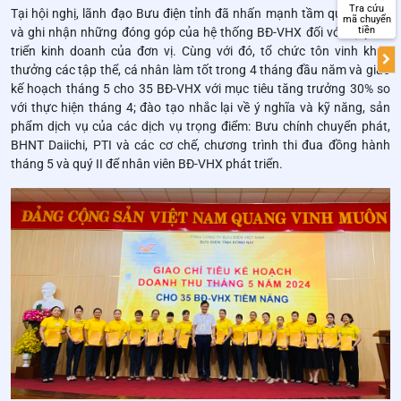
Tra cứu
Tại hội nghị, lãnh đạo Bưu điện tỉnh đã nhấn mạnh tầm quan trọng
mã chuyển
tiền
và ghi nhận những đóng góp của hệ thống BĐ-VHX đối với sự phát
triển kinh doanh của đơn vị. Cùng với đó, tổ chức tôn vinh khen
thưởng các tập thể, cá nhân làm tốt trong 4 tháng đầu năm và giao
kế hoạch tháng 5 cho 35 BĐ-VHX với mục tiêu tăng trưởng 30% so
với thực hiện tháng 4; đào tạo nhắc lại về ý nghĩa và kỹ năng, sản
phẩm dịch vụ của các dịch vụ trọng điểm: Bưu chính chuyển phát,
BHNT Daiichi, PTI và các cơ chế, chương trình thi đua đồng hành
tháng 5 và quý II để nhân viên BĐ-VHX phát triển.