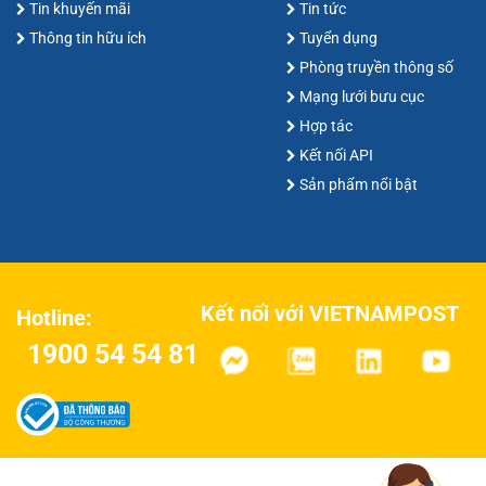
Tin khuyến mãi
Tin tức
Thông tin hữu ích
Tuyển dụng
Phòng truyền thông số
Mạng lưới bưu cục
Hợp tác
Kết nối API
Sản phẩm nổi bật
Kết nối với VIETNAMPOST
Hotline:
1900 54 54 81