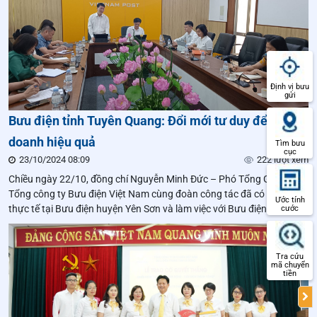
Định vị bưu
gửi
Bưu điện tỉnh Tuyên Quang: Đổi mới tư duy để kinh
doanh hiệu quả
Tìm bưu
cục
23/10/2024 08:09
222 lượt xem
Chiều ngày 22/10, đồng chí Nguyễn Minh Đức – Phó Tổng Giám đốc
Tổng công ty Bưu điện Việt Nam cùng đoàn công tác đã có buổi đi
Ước tính
thực tế tại Bưu điện huyện Yên Sơn và làm việc với Bưu điện tỉnh
cước
Tuyên Quang về việc triển khai Chiến dịch 120 ngày hành động – cán
đích thành công.
Tra cứu
mã chuyển
tiền