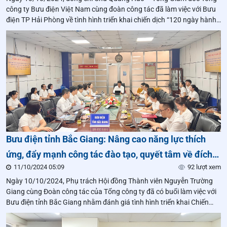
công ty Bưu điện Việt Nam cùng đoàn công tác đã làm việc với Bưu
điện TP Hải Phòng về tình hình triển khai chiến dịch “120 ngày hành
động – Cán đích thành công”.
Bưu điện tỉnh Bắc Giang: Nâng cao năng lực thích
ứng, đẩy mạnh công tác đào tạo, quyết tâm về đích
11/10/2024 05:09
92 lượt xem
Chiến dịch “120 ngày hành động – Cán đích thành
Ngày 10/10/2024, Phụ trách Hội đồng Thành viên Nguyễn Trường
công”
Giang cùng Đoàn công tác của Tổng công ty đã có buổi làm việc với
Bưu điện tỉnh Bắc Giang nhằm đánh giá tình hình triển khai Chiến
dịch “120 ngày hành động – Cán đích thành công”.