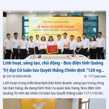
Linh hoạt, sáng tạo, chủ động - Bưu điện tỉnh Quảng
Trị đạt Cờ luân lưu Quyết thắng Chiến dịch “120 ngày
23/10/2024 09:38
117 lượt xem
hành động - Cán đích thành công”
Linh hoạt trong triển khai kịch bản kinh doanh, sáng tạo trong công
tác bán hàng, đa dạng hình thức ra quân bán hàng, Bưu điện tỉnh
Quảng Trị vinh dự nhận Cờ luân lưu Quyết thắng tuần 7 (11/10/2024
- 17/10/2024) của Chiến dịch “120 ngày hành động - Cán đích thành
công”.