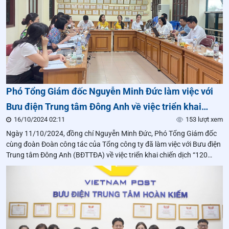
Phó Tổng Giám đốc Nguyễn Minh Đức làm việc với
Bưu điện Trung tâm Đông Anh về việc triển khai
16/10/2024 02:11
153 lượt xem
chiến dịch “120 ngày hành động – Cán đích thành
Ngày 11/10/2024, đồng chí Nguyễn Minh Đức, Phó Tổng Giám đốc
công”
cùng đoàn Đoàn công tác của Tổng công ty đã làm việc với Bưu điện
Trung tâm Đông Anh (BĐTTĐA) về việc triển khai chiến dịch “120
ngày hành động – Cán đích thành công”.