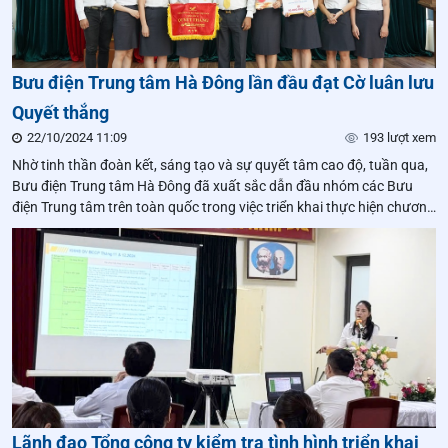
Bưu điện Trung tâm Hà Đông lần đầu đạt Cờ luân lưu
Quyết thắng
22/10/2024 11:09
193 lượt xem
Nhờ tinh thần đoàn kết, sáng tạo và sự quyết tâm cao độ, tuần qua,
Bưu điện Trung tâm Hà Đông đã xuất sắc dẫn đầu nhóm các Bưu
điện Trung tâm trên toàn quốc trong việc triển khai thực hiện chương
trình thi đua Chiến dịch “120 ngày hành động – Cán đích thành
công”, lần đầu đạt Cờ luân lưu Quyết thắng của Tổng công ty.
Lãnh đạo Tổng công ty kiểm tra tình hình triển khai