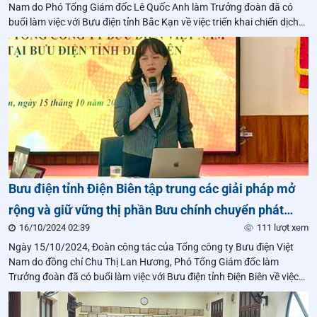
Nam do Phó Tổng Giám đốc Lê Quốc Anh làm Trưởng đoàn đã có
buổi làm việc với Bưu điện tỉnh Bắc Kạn về việc triển khai chiến dịch
“120 ngày hành động - Cán đích thành công”.
Bưu điện tỉnh Điện Biên tập trung các giải pháp mở
rộng và giữ vững thị phần Bưu chính chuyển phát
16/10/2024 02:39
111 lượt xem
trong các tháng cuối năm 2024
Ngày 15/10/2024, Đoàn công tác của Tổng công ty Bưu điện Việt
Nam do đồng chí Chu Thị Lan Hương, Phó Tổng Giám đốc làm
Trưởng đoàn đã có buổi làm việc với Bưu điện tỉnh Điện Biên về việc
triển khai chiến dịch “120 ngày hành động - Cán đích thành công”.