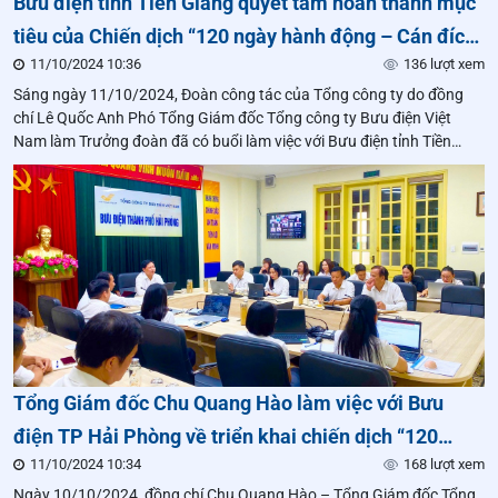
Bưu điện tỉnh Tiền Giang quyết tâm hoàn thành mục
tiêu của Chiến dịch “120 ngày hành động – Cán đích
11/10/2024 10:36
136 lượt xem
thành công”
Sáng ngày 11/10/2024, Đoàn công tác của Tổng công ty do đồng
chí Lê Quốc Anh Phó Tổng Giám đốc Tổng công ty Bưu điện Việt
Nam làm Trưởng đoàn đã có buổi làm việc với Bưu điện tỉnh Tiền
Giang về việc triển khai chiến dịch “120 ngày hành động – Cán đích
thành công”.
Tổng Giám đốc Chu Quang Hào làm việc với Bưu
điện TP Hải Phòng về triển khai chiến dịch “120
11/10/2024 10:34
168 lượt xem
ngày hành động – Cán đích thành công”
Ngày 10/10/2024, đồng chí Chu Quang Hào – Tổng Giám đốc Tổng