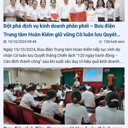
Đột phá dịch vụ kinh doanh phân phối – Bưu điện
Trung tâm Hoàn Kiếm giữ vững Cờ luân lưu Quyết
15/10/2024 09:44
128 lượt xem
thắng tuần thứ 2 liên tiếp
Ngày 15/10/2024, Bưu điện Trung tâm Hoàn Kiếm tiếp tục vinh dự
nhận Cờ luân lưu Quyết thắng Chiến dịch “120 ngày hành động –
Cán đích thành công” sau khi xuất sắc duy trì hiệu quả kinh doanh.
Đây là tuần thứ 2 liên tiếp đơn vị đạt Cờ luân lưu Quyết thắng của
Tổng công ty trong Chiến dịch.