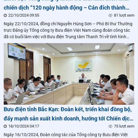
chiến dịch “120 ngày hành động – Cán đích thành
22/10/2024 09:55
81 lượt xem
công” tại Bưu điện Trung tâm Thanh Trì
Ngày 22/10/2024, đồng chí Nguyễn Hùng Sơn – Phó Bí thư Thường
trực Đảng ủy Tổng công ty Bưu điện Việt Nam cùng đoàn công tác
đã có buổi làm việc với Bưu điện Trung tâm Thanh Trì về tình hình
triển khai chiến dịch “120 ngày hành động – Cán đích thành công”.
Bưu điện tỉnh Bắc Kạn: Đoàn kết, triển khai đồng bộ,
đẩy mạnh sản xuất kinh doanh, hướng tới Chiến dịch
18/10/2024 04:17
75 lượt xem
“120 ngày hành động – Cán đích thành công”
Ngày 16/10/2024, Đoàn công tác của Tổng công ty Bưu điện Việt