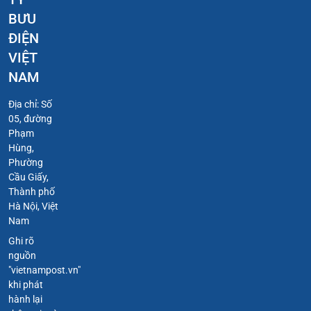
BƯU
ĐIỆN
VIỆT
NAM
Địa chỉ: Số
05, đường
Phạm
Hùng,
Phường
Cầu Giấy,
Thành phố
Hà Nội, Việt
Nam
Ghi rõ
nguồn
"vietnampost.vn"
khi phát
hành lại