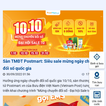
Sàn TMĐT Postmart: Siêu sale mừng ngày chuyển
Định vị bưu
gửi
đổi số quốc gia
30/09/2022 01:56
176 lượt xem
Hưởng ứng ngày chuyển đổi số quốc gia 10/10, sàn thương mại điện
Tìm bưu
cục
tử Postmart.vn của Bưu điện Việt Nam (Vietnam Post) tưng bừng
triển khai chương trình “Mừng chuyển đổi số - Đại hội Sale to” kèm
Flash Sale trong 4 ngày (01/10, 10/10, 15/10 và 31/10) giảm giá lên
tới 50% cho nhiều sản phẩm từ các nhãn hàng uy tín.
Ước tính
cước